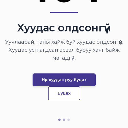
Хуудас олдсонгүй
Уучлаарай, таны хайж буй хуудас олдсонгүй.
Хуудас устгагдсан эсвэл буруу хаяг байж
магадгүй.
Нүүр хуудас руу буцах
Буцах