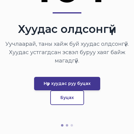
Хуудас олдсонгүй
Уучлаарай, таны хайж буй хуудас олдсонгүй.
Хуудас устгагдсан эсвэл буруу хаяг байж
магадгүй.
Нүүр хуудас руу буцах
Буцах