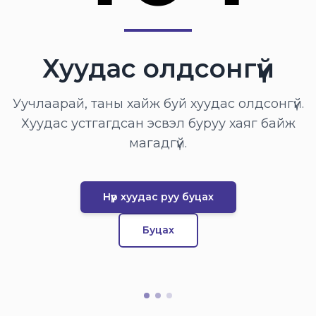
Хуудас олдсонгүй
Уучлаарай, таны хайж буй хуудас олдсонгүй.
Хуудас устгагдсан эсвэл буруу хаяг байж
магадгүй.
Нүүр хуудас руу буцах
Буцах