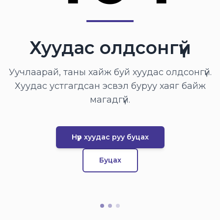
Хуудас олдсонгүй
Уучлаарай, таны хайж буй хуудас олдсонгүй.
Хуудас устгагдсан эсвэл буруу хаяг байж
магадгүй.
Нүүр хуудас руу буцах
Буцах