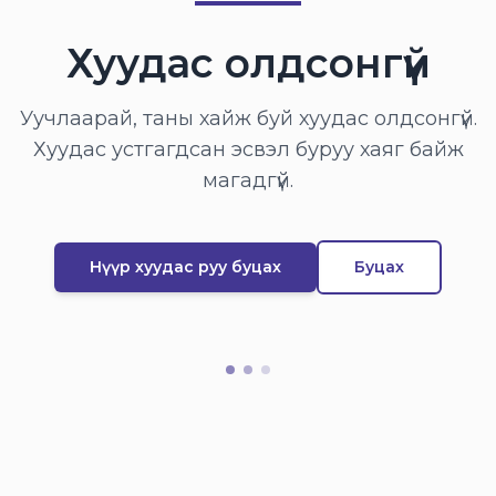
Хуудас олдсонгүй
Уучлаарай, таны хайж буй хуудас олдсонгүй.
Хуудас устгагдсан эсвэл буруу хаяг байж
магадгүй.
Нүүр хуудас руу буцах
Буцах