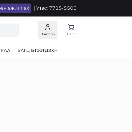
ран ажиллах
| Утас: 7715-5500
Нэвтрэх
Сагс
ЛГАА
БАГЦ БҮТЭЭГДЭХҮҮН