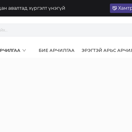
лдан авалтад хүргэлт үнэгүй
Хамт
 АРЧИЛГАА
БИЕ АРЧИЛГАА
ЭРЭГТЭЙ АРЬС АРЧИ