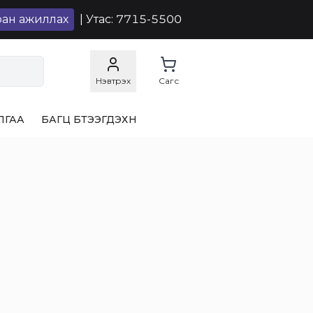
ран ажиллах
| Утас: 7715-5500
Нэвтрэх
Сагс
ЛГАА
БАГЦ БҮТЭЭГДЭХҮҮН