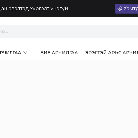
лдан авалтад хүргэлт үнэгүй
Хамт
 АРЧИЛГАА
БИЕ АРЧИЛГАА
ЭРЭГТЭЙ АРЬС АРЧИ