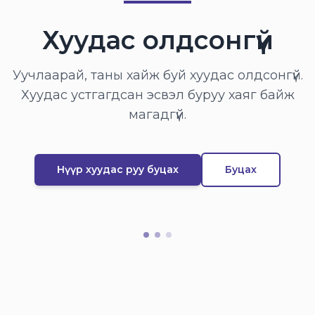
Хуудас олдсонгүй
Уучлаарай, таны хайж буй хуудас олдсонгүй.
Хуудас устгагдсан эсвэл буруу хаяг байж
магадгүй.
Нүүр хуудас руу буцах
Буцах