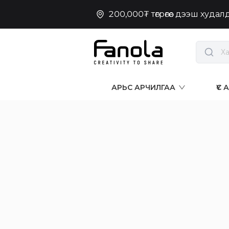
200,000₮ төгрөгөөс дээш худа
АРЬС АРЧИЛГАА
ҮС