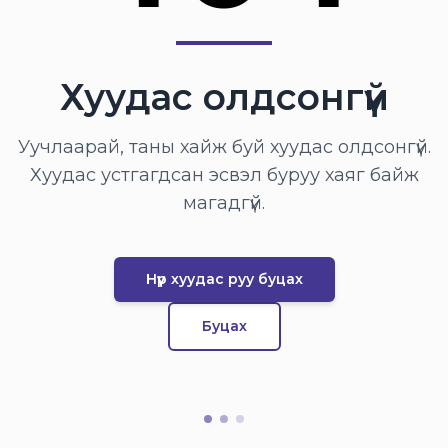
Хуудас олдсонгүй
Уучлаарай, таны хайж буй хуудас олдсонгүй.
Хуудас устгагдсан эсвэл буруу хаяг байж
магадгүй.
Нүүр хуудас руу буцах
Буцах