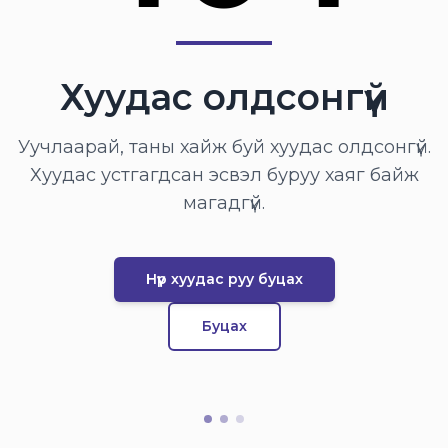
Хуудас олдсонгүй
Уучлаарай, таны хайж буй хуудас олдсонгүй.
Хуудас устгагдсан эсвэл буруу хаяг байж
магадгүй.
Нүүр хуудас руу буцах
Буцах