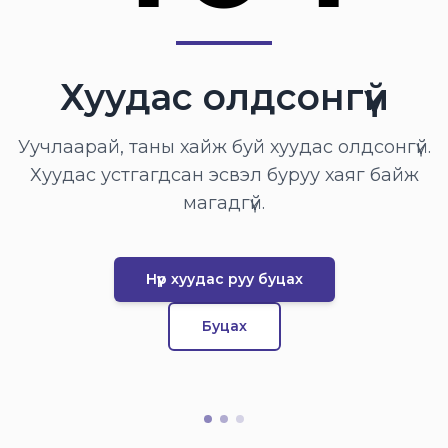
Хуудас олдсонгүй
Уучлаарай, таны хайж буй хуудас олдсонгүй.
Хуудас устгагдсан эсвэл буруу хаяг байж
магадгүй.
Нүүр хуудас руу буцах
Буцах