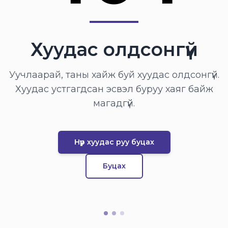
Хуудас олдсонгүй
Уучлаарай, таны хайж буй хуудас олдсонгүй.
Хуудас устгагдсан эсвэл буруу хаяг байж
магадгүй.
Нүүр хуудас руу буцах
Буцах