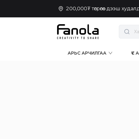
200,000₮ төгрөгөөс дээш худа
АРЬС АРЧИЛГАА
ҮС