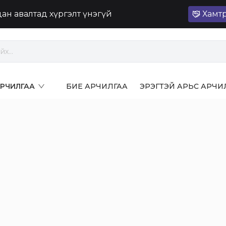
лдан авалтад хүргэлт үнэгүй
Хамт
 АРЧИЛГАА
БИЕ АРЧИЛГАА
ЭРЭГТЭЙ АРЬС АРЧИ