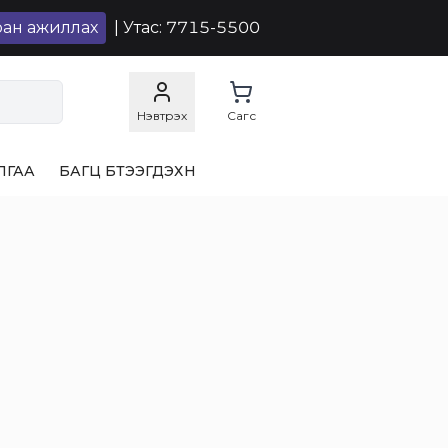
ран ажиллах
| Утас: 7715-5500
Нэвтрэх
Сагс
ЛГАА
БАГЦ БҮТЭЭГДЭХҮҮН