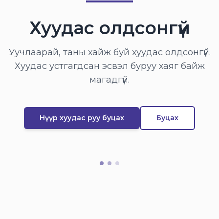
Хуудас олдсонгүй
Уучлаарай, таны хайж буй хуудас олдсонгүй.
Хуудас устгагдсан эсвэл буруу хаяг байж
магадгүй.
Нүүр хуудас руу буцах
Буцах