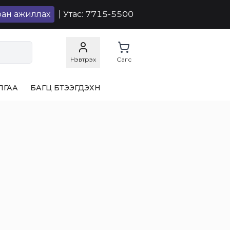
ран ажиллах
| Утас: 7715-5500
Нэвтрэх
Сагс
ЛГАА
БАГЦ БҮТЭЭГДЭХҮҮН