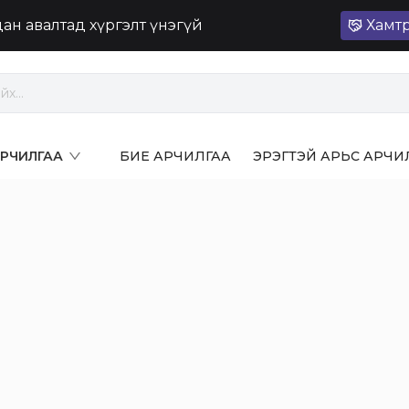
лдан авалтад хүргэлт үнэгүй
Хамт
 АРЧИЛГАА
БИЕ АРЧИЛГАА
ЭРЭГТЭЙ АРЬС АРЧИ