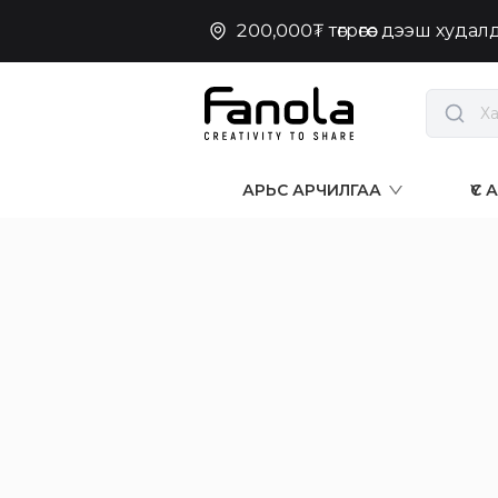
200,000₮ төгрөгөөс дээш худа
АРЬС АРЧИЛГАА
ҮС