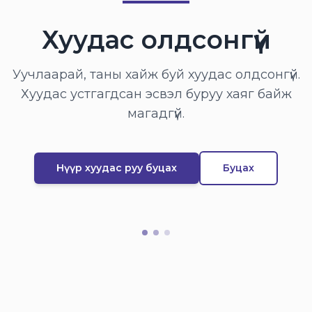
Хуудас олдсонгүй
Уучлаарай, таны хайж буй хуудас олдсонгүй.
Хуудас устгагдсан эсвэл буруу хаяг байж
магадгүй.
Нүүр хуудас руу буцах
Буцах