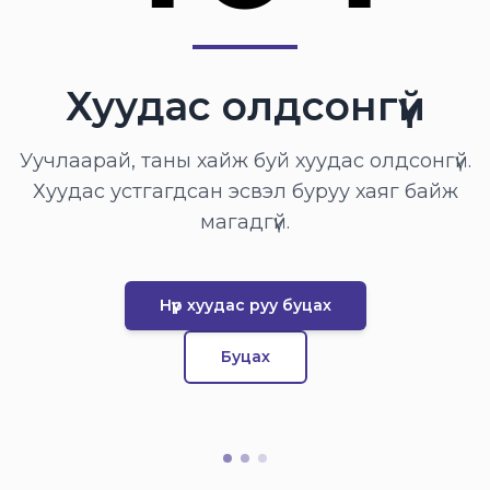
Хуудас олдсонгүй
Уучлаарай, таны хайж буй хуудас олдсонгүй.
Хуудас устгагдсан эсвэл буруу хаяг байж
магадгүй.
Нүүр хуудас руу буцах
Буцах